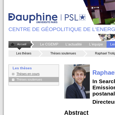
CENTRE DE GÉOPOLITIQUE DE L'ENERG
Le CGEMP
L'actualité
L'équipe
Le
Accueil
Les thèses
Thèses soutenues
Raphael Troti
Les thèses
Raphael
Thèses en cours
Thèses soutenues
In Searc
Emissio
postanal
Directeu
Abstract