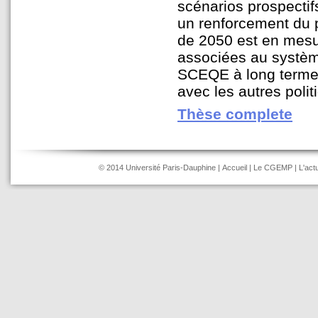
scénarios prospectif
un renforcement du p
de 2050 est en mesur
associées au système
SCEQE à long terme.
avec les autres poli
Thèse complete
© 2014 Université Paris-Dauphine |
Accueil
|
Le CGEMP
|
L'actu